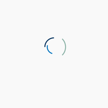
es outils déployés
port
Contactez-nous